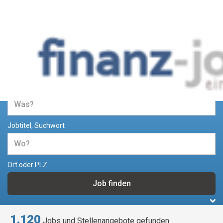
Jobs und Stellenangebote im
Bereich Finanzen
Jobtitel, Suchwort
Ort oder PLZ
1.120
Jobs und Stellenangebote gefunden