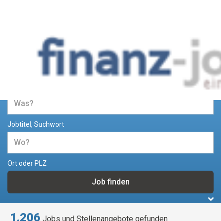
Jobs und Stellenangebote im
Bereich Finanzen
Jobtitel, Suchwort
Ort oder PLZ
1.206
Jobs und Stellenangebote gefunden