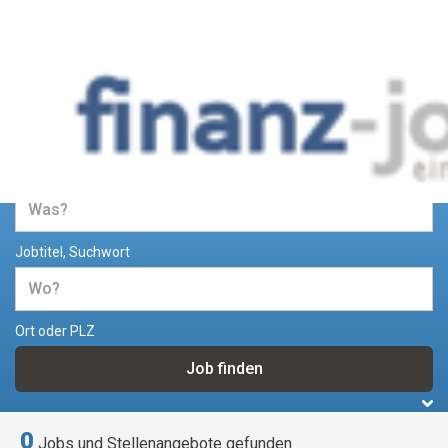
Jobs und Stellenangebote im
Bereich Finanzen
Jobtitel, Suchwort
Ort oder PLZ
0
Jobs und Stellenangebote gefunden