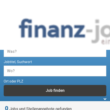
Jobs und Stellenangebote im
Bereich Finanzen
Jobtitel, Suchwort
Ort oder PLZ
0
Jobs und Stellenangebote gefunden