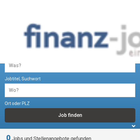
Jobs und Stellenangebote im
Bereich Finanzen
Jobtitel, Suchwort
Ort oder PLZ
0
Jobs und Stellenangebote gefunden