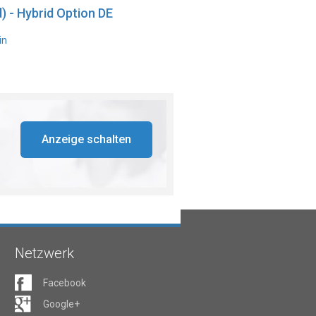
) - Hybrid Option DE
in
Anzeige schalten
Netzwerk
Facebook
Google+