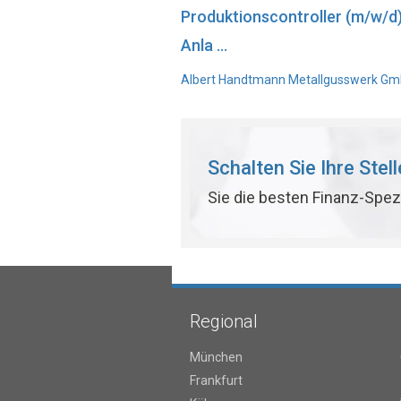
Produktionscontroller (m/w/d
Anla ...
Albert Handtmann Metallgusswerk GmbH
Schalten Sie Ihre Stel
Sie die besten Finanz-Spez
Regional
München
Frankfurt