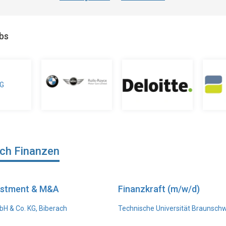
obs
ich Finanzen
vestment & M&A
Finanzkraft (m/w/d)
H & Co. KG, Biberach
Technische Universität Braunsch