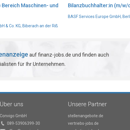
) Bereich Maschinen- und
Bilanzbuchhalter:in (m/w/d
BASF Services Europe GmbH, Berl
 & Co. KG, Biberach an der Riß
lenanzeige
auf finanz-jobs.de und finden auch
ialisten für Ihr Unternehmen.
Über uns
Unsere Partner
Convigo GmbH
stellenangebote.de
089-53906399-30
vertriebs-jobs.de