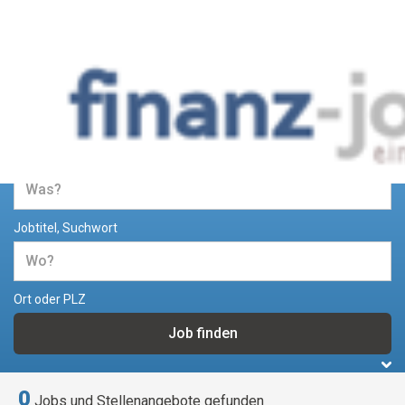
Jobs und Stellenangebote im
Bereich Finanzen
Jobtitel, Suchwort
Ort oder PLZ
0
Jobs und Stellenangebote gefunden