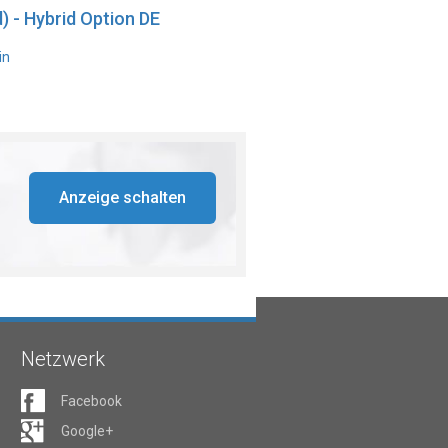
) - Hybrid Option DE
in
Anzeige schalten
Netzwerk
Facebook
Google+