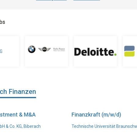
obs
ich Finanzen
vestment & M&A
Finanzkraft (m/w/d)
H & Co. KG, Biberach
Technische Universität Braunsch