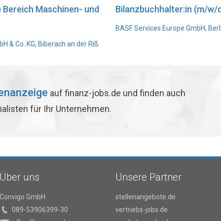
) Bereich Maschinen- und
Bilanzbuchhalter:in (m/w/d
BASF Services Europe GmbH, Berl
 & Co. KG, Biberach an der Riß
lenanzeige
auf finanz-jobs.de und finden auch
ialisten für Ihr Unternehmen.
Über uns
Unsere Partner
Convigo GmbH
stellenangebote.de
089-53906399-30
vertriebs-jobs.de