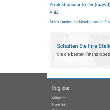
Produktionscontroller (m/w/d
Anla ...
Albert Handtmann Metallgusswerk GmbH
Schalten Sie Ihre Stel
Sie die besten Finanz-Spez
Regional
München
Frankfurt