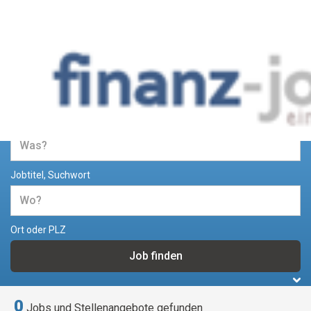
Jobs und Stellenangebote im
Bereich Finanzen
Jobtitel, Suchwort
Ort oder PLZ
0
Jobs und Stellenangebote gefunden