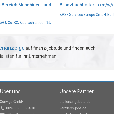
) Bereich Maschinen- und
Bilanzbuchhalter:in (m/w/d
BASF Services Europe GmbH, Berl
 & Co. KG, Biberach an der Riß
lenanzeige
auf finanz-jobs.de und finden auch
ialisten für Ihr Unternehmen.
Über uns
Unsere Partner
Convigo GmbH
stellenangebote.de
089-53906399-30
vertriebs-jobs.de