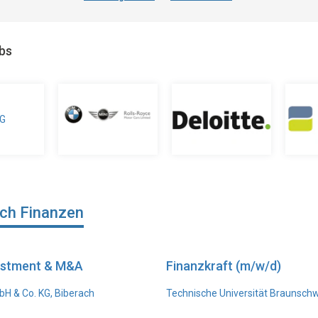
obs
ich Finanzen
vestment & M&A
Finanzkraft (m/w/d)
H & Co. KG, Biberach
Technische Universität Braunsch