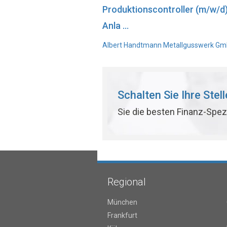
Produktionscontroller (m/w/d
Anla ...
Albert Handtmann Metallgusswerk GmbH
Schalten Sie Ihre Stel
Sie die besten Finanz-Spez
Regional
München
Frankfurt