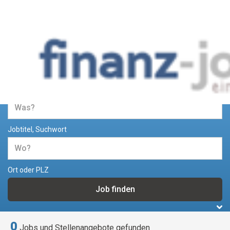
Jobs und Stellenangebote im
Bereich Finanzen
Jobtitel, Suchwort
Ort oder PLZ
0
Jobs und Stellenangebote gefunden