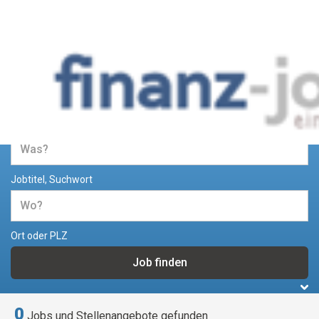
Jobs und Stellenangebote im
Bereich Finanzen
Jobtitel, Suchwort
Ort oder PLZ
0
Jobs und Stellenangebote gefunden