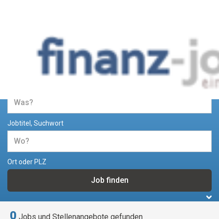
Jobs und Stellenangebote im
Bereich Finanzen
Jobtitel, Suchwort
Ort oder PLZ
0
Jobs und Stellenangebote gefunden