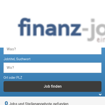
Jobs und Stellenangebote im
Bereich Finanzen
Jobtitel, Suchwort
Ort oder PLZ
0
Jobs und Stellenangebote gefunden