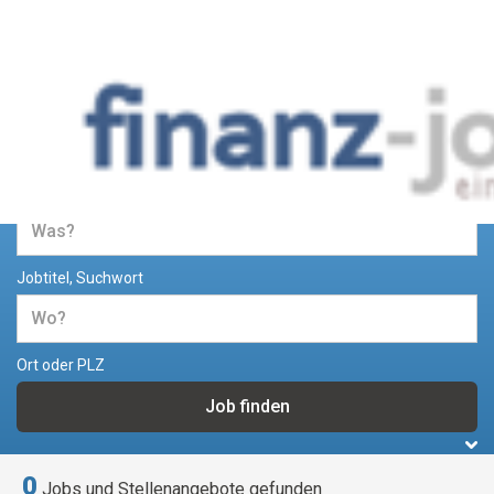
Jobs und Stellenangebote im
Bereich Finanzen
Jobtitel, Suchwort
Ort oder PLZ
0
Jobs und Stellenangebote gefunden