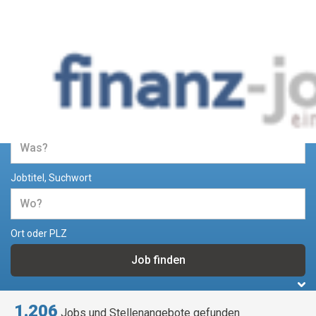
Jobs und Stellenangebote im
Bereich Finanzen
Jobtitel, Suchwort
Ort oder PLZ
1.206
Jobs und Stellenangebote gefunden