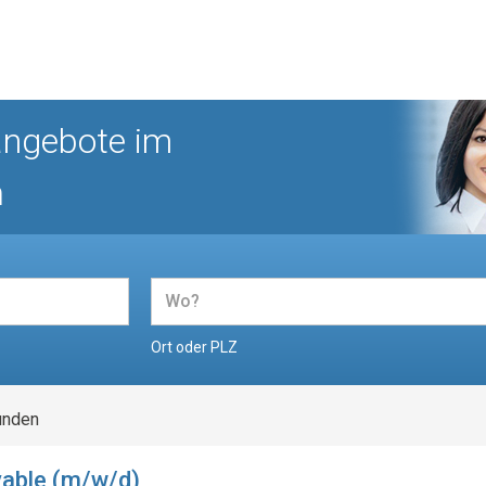
angebote im
n
Ort oder PLZ
unden
able (m/w/d)