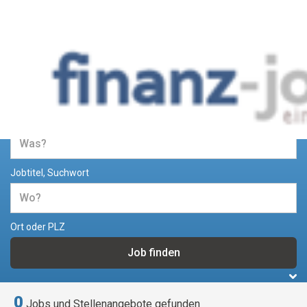
Jobs und Stellenangebote im
Bereich Finanzen
Jobtitel, Suchwort
Ort oder PLZ
0
Jobs und Stellenangebote gefunden