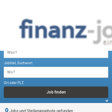
Jobs und Stellenangebote im
Bereich Finanzen
Jobtitel, Suchwort
Ort oder PLZ
0
Jobs und Stellenangebote gefunden