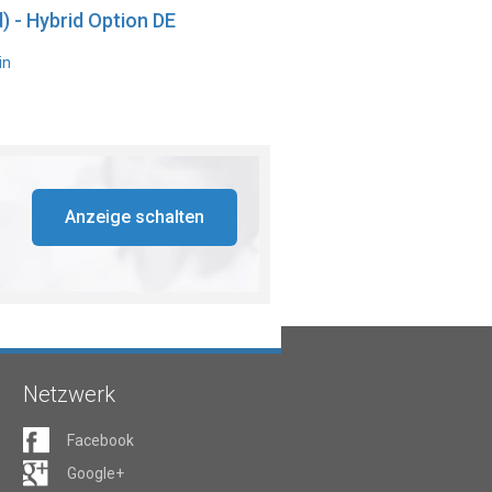
) - Hybrid Option DE
in
Anzeige schalten
Netzwerk
Facebook
Google+