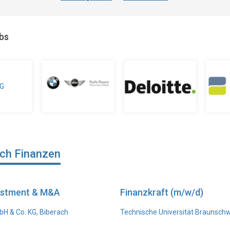
obs
ich Finanzen
vestment & M&A
Finanzkraft (m/w/d)
H & Co. KG, Biberach
Technische Universität Braunsch