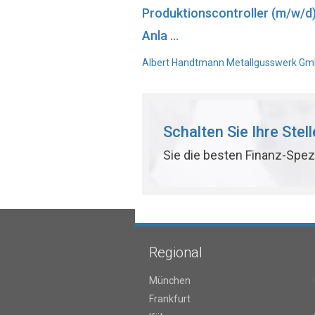
Produktionscontroller (m/w/d
Anla ...
Albert Handtmann Metallgusswerk GmbH
Schalten Sie Ihre Stel
Sie die besten Finanz-Spez
Regional
München
Frankfurt