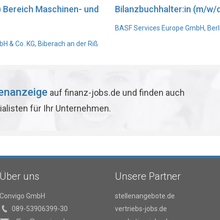
) Bereich Maschinen- und
Bilanzbuchhalter:in (m/w/d
BASF Services Europe GmbH, Berl
 & Co. KG, Biberach an der Riß
lenanzeige
auf finanz-jobs.de und finden auch
ialisten für Ihr Unternehmen.
Über uns
Unsere Partner
Convigo GmbH
stellenangebote.de
089-53906399-30
vertriebs-jobs.de