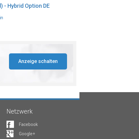
) - Hybrid Option DE
in
Anzeige schalten
Netzwerk
Facebook
Google+