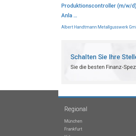
Produktionscontroller (m/w/d
Anla ...
Albert Handtmann Metallgusswerk GmbH
Schalten Sie Ihre Stel
Sie die besten Finanz-Spez
Regional
München
Frankfurt