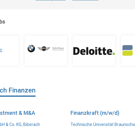
obs
ich Finanzen
vestment & M&A
Finanzkraft (m/w/d)
H & Co. KG, Biberach
Technische Universität Braunsch