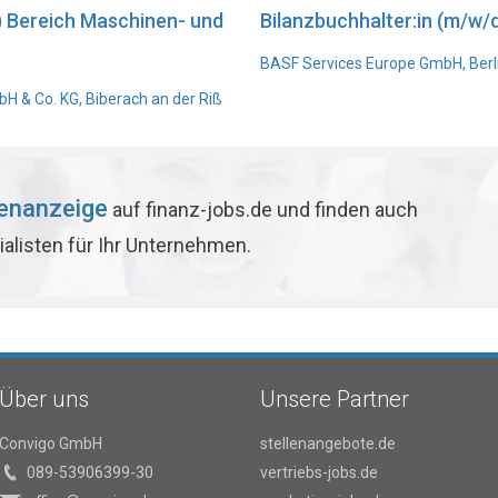
) Bereich Maschinen- und
Bilanzbuchhalter:in (m/w/d
BASF Services Europe GmbH, Berl
 & Co. KG, Biberach an der Riß
lenanzeige
auf finanz-jobs.de und finden auch
ialisten für Ihr Unternehmen.
Über uns
Unsere Partner
Convigo GmbH
stellenangebote.de
089-53906399-30
vertriebs-jobs.de