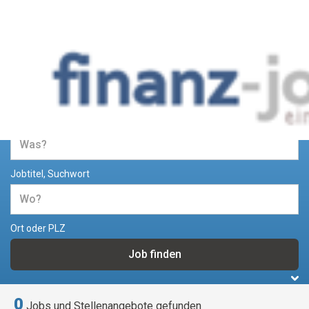
Jobs und Stellenangebote im
Bereich Finanzen
Jobtitel, Suchwort
Ort oder PLZ
0
Jobs und Stellenangebote gefunden