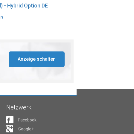
) - Hybrid Option DE
in
Anzeige schalten
Netzwerk
Facebook
Google+