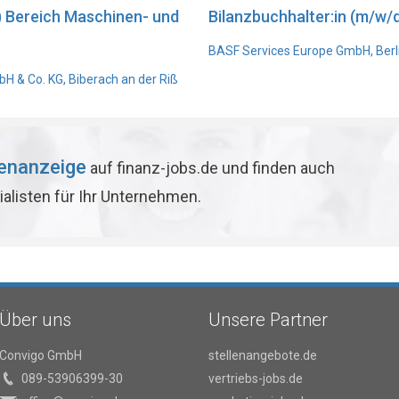
) Bereich Maschinen- und
Bilanzbuchhalter:in (m/w/d
BASF Services Europe GmbH, Berl
 & Co. KG, Biberach an der Riß
lenanzeige
auf finanz-jobs.de und finden auch
ialisten für Ihr Unternehmen.
Über uns
Unsere Partner
Convigo GmbH
stellenangebote.de
089-53906399-30
vertriebs-jobs.de