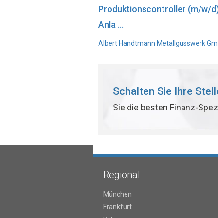
Produktionscontroller (m/w/d
Anla ...
Albert Handtmann Metallgusswerk GmbH
Schalten Sie Ihre Stel
Sie die besten Finanz-Spez
Regional
München
Frankfurt