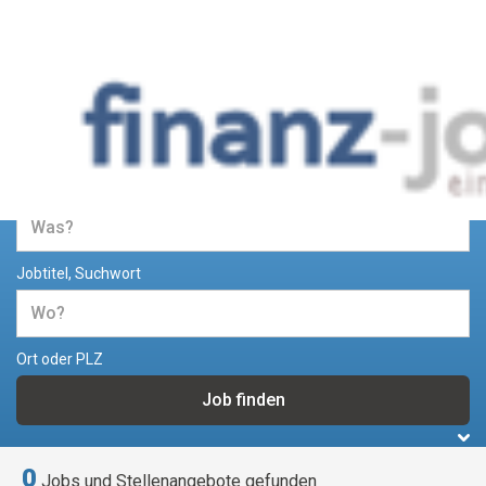
Jobs und Stellenangebote im
Bereich Finanzen
Jobtitel, Suchwort
Ort oder PLZ
0
Jobs und Stellenangebote gefunden