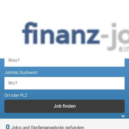
Jobs und Stellenangebote im
Bereich Finanzen
Jobtitel, Suchwort
Ort oder PLZ
0
Jobs und Stellenangebote gefunden