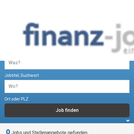
Jobs und Stellenangebote im
Bereich Finanzen
Jobtitel, Suchwort
Ort oder PLZ
0
Jobs und Stellenangebote gefunden