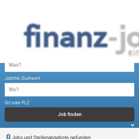
Jobs und Stellenangebote im
Bereich Finanzen
Jobtitel, Suchwort
Ort oder PLZ
0
Jobs und Stellenangebote gefunden