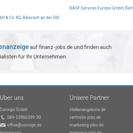
BASF Services Europe GmbH, Berl
 & Co. KG, Biberach an der Riß
lenanzeige
auf finanz-jobs.de und finden auch
ialisten für Ihr Unternehmen.
Über uns
Unsere Partner
Convigo GmbH
stellenangebote.de
089-53906399-30
vertriebs-jobs.de
office@convigo.de
marketing-jobs.de
Impressum
ingenieur-jobs.de