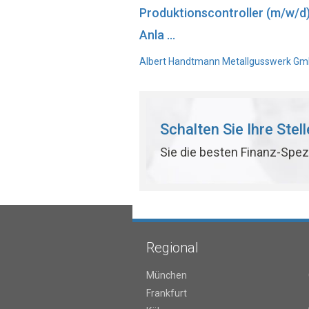
Produktionscontroller (m/w/d
Anla ...
Albert Handtmann Metallgusswerk GmbH
Schalten Sie Ihre Stel
Sie die besten Finanz-Spez
Regional
München
Frankfurt