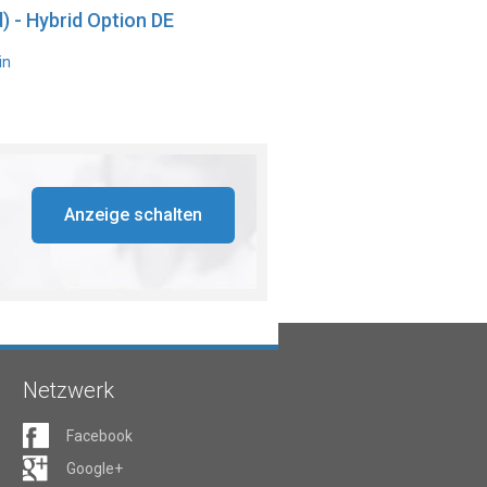
) - Hybrid Option DE
in
Anzeige schalten
Netzwerk
Facebook
Google+