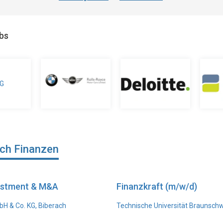
obs
ich Finanzen
vestment & M&A
Finanzkraft (m/w/d)
H & Co. KG, Biberach
Technische Universität Braunsch