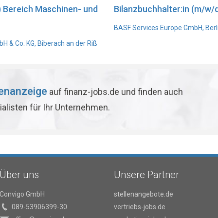
) Bereich Maschinen- und
Bilanzbuchhalter:in (m/w/d
BASF Services Europe GmbH, Berl
 & Co. KG, Biberach an der Riß
lenanzeige
auf finanz-jobs.de und finden auch
ialisten für Ihr Unternehmen.
Über uns
Unsere Partner
Convigo GmbH
stellenangebote.de
089-53906399-30
vertriebs-jobs.de