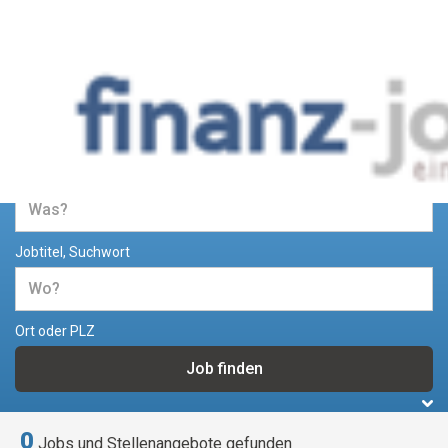
Jobs und Stellenangebote im
Bereich Finanzen
Jobtitel, Suchwort
Ort oder PLZ
0
Jobs und Stellenangebote gefunden