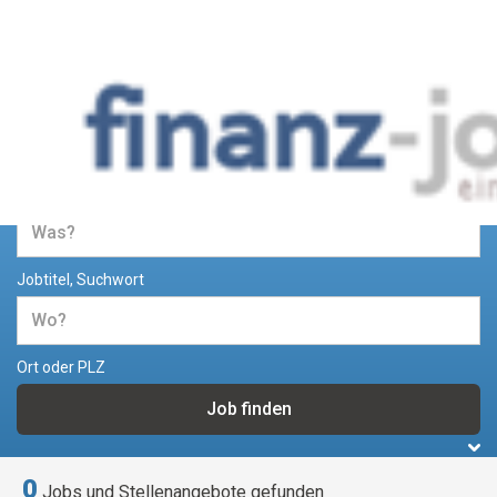
Jobs und Stellenangebote im
Bereich Finanzen
Jobtitel, Suchwort
Ort oder PLZ
0
Jobs und Stellenangebote gefunden