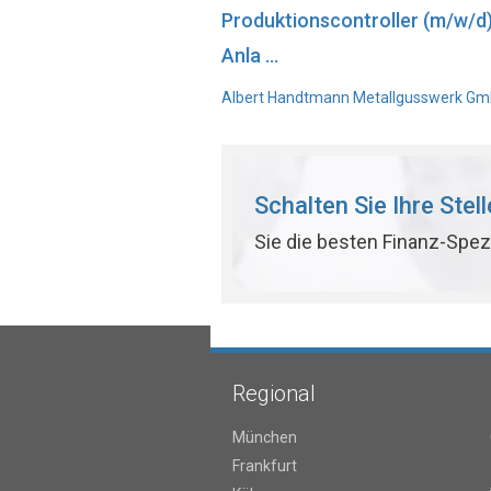
Produktionscontroller (m/w/d
Anla ...
Albert Handtmann Metallgusswerk GmbH
Schalten Sie Ihre Stel
Sie die besten Finanz-Spez
Regional
München
Frankfurt