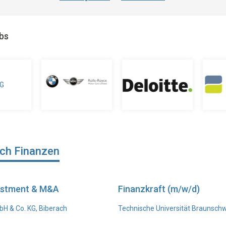
obs
ich Finanzen
vestment & M&A
Finanzkraft (m/w/d)
H & Co. KG, Biberach
Technische Universität Braunsch