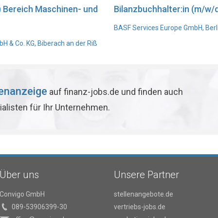
) Bereich Maschinen- und
Bilanzbuchhalter:in (m/w/d
BASF Services Europe GmbH, Berl
 & Co. KG, Biberach an der Riß
lenanzeige
auf finanz-jobs.de und finden auch
ialisten für Ihr Unternehmen.
Über uns
Unsere Partner
Convigo GmbH
stellenangebote.de
089-53906399-30
vertriebs-jobs.de