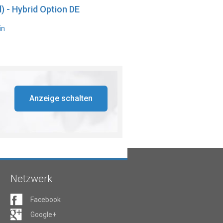
) - Hybrid Option DE
in
Anzeige schalten
Netzwerk
Facebook
Google+