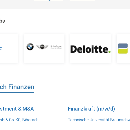
obs
ich Finanzen
vestment & M&A
Finanzkraft (m/w/d)
H & Co. KG, Biberach
Technische Universität Braunsch