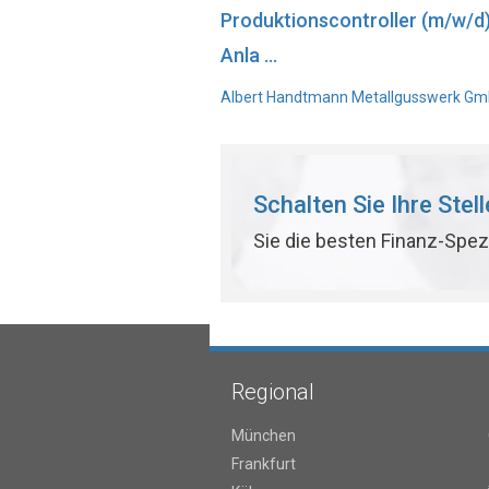
Produktionscontroller (m/w/d
Anla ...
Albert Handtmann Metallgusswerk GmbH
Schalten Sie Ihre Stel
Sie die besten Finanz-Spez
Regional
München
Frankfurt