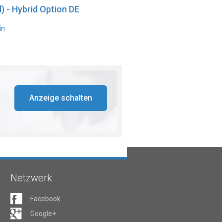
) - Hybrid Option DE
in
Anzeige schalten
Netzwerk
Facebook
Google+