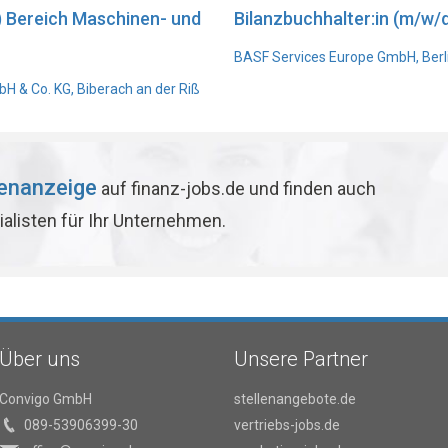
) Bereich Maschinen- und
Bilanzbuchhalter:in (m/w/d
BASF Services Europe GmbH, Berl
 & Co. KG, Biberach an der Riß
lenanzeige
auf finanz-jobs.de und finden auch
ialisten für Ihr Unternehmen.
Über uns
Unsere Partner
Convigo GmbH
stellenangebote.de
089-53906399-30
vertriebs-jobs.de