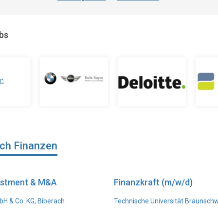
obs
ich Finanzen
vestment & M&A
Finanzkraft (m/w/d)
H & Co. KG, Biberach
Technische Universität Braunsch