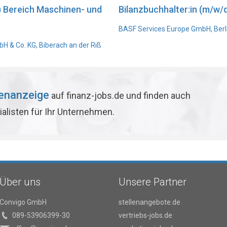
) Bereich Maschinen- und
Bilanzbuchhalter:in (m/w/d
BASF Services Europe GmbH, Berl
 & Co. KG, Biberach an der Riß
lenanzeige
auf finanz-jobs.de und finden auch
ialisten für Ihr Unternehmen.
Über uns
Unsere Partner
Convigo GmbH
stellenangebote.de
089-53906399-30
vertriebs-jobs.de