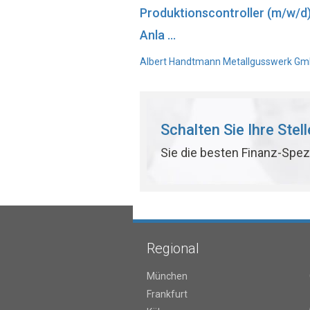
Produktionscontroller (m/w/d
Anla ...
Albert Handtmann Metallgusswerk GmbH
Schalten Sie Ihre Stel
Sie die besten Finanz-Spez
Regional
München
Frankfurt