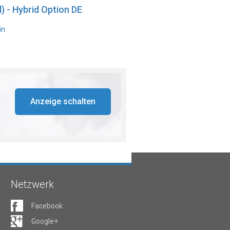
) - Hybrid Option DE
in
Anzeige schalten
Netzwerk
Facebook
Google+