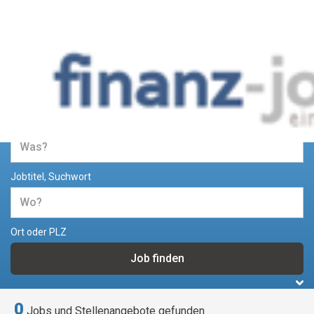
Jobs und Stellenangebote im
Bereich Finanzen
Jobtitel, Suchwort
Ort oder PLZ
0
Jobs und Stellenangebote gefunden