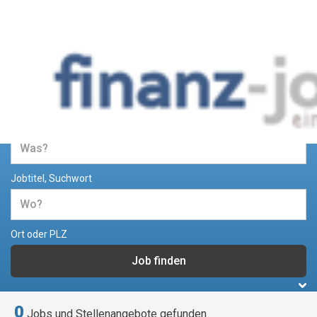
Jobs und Stellenangebote im
Bereich Finanzen
Jobtitel, Suchwort
Ort oder PLZ
0
Jobs und Stellenangebote gefunden