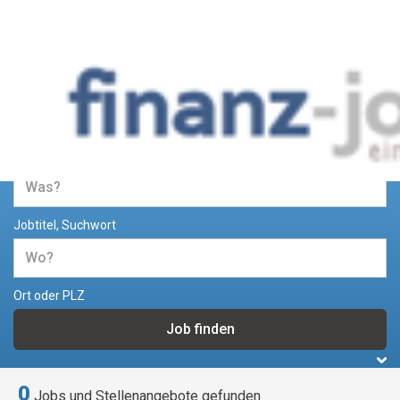
Jobs und Stellenangebote im
Bereich Finanzen
Jobtitel, Suchwort
Ort oder PLZ
0
Jobs und Stellenangebote gefunden