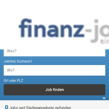
Jobs und Stellenangebote im
Bereich Finanzen
Jobtitel, Suchwort
Ort oder PLZ
0
Jobs und Stellenangebote gefunden