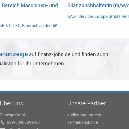
) Bereich Maschinen- und
Bilanzbuchhalter:in (m/w/d
BASF Services Europe GmbH, Berl
 & Co. KG, Biberach an der Riß
lenanzeige
auf finanz-jobs.de und finden auch
ialisten für Ihr Unternehmen.
Über uns
Unsere Partner
Convigo GmbH
stellenangebote.de
089-53906399-30
vertriebs-jobs.de