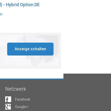
) - Hybrid Option DE
in
Anzeige schalten
Netzwerk
Facebook
Google+