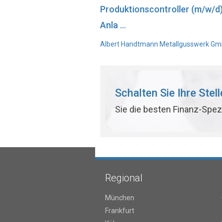
Produktionscontroller (m/w/d
Anla ...
Albert Handtmann Metallgusswerk GmbH
Schalten Sie Ihre Stel
Sie die besten Finanz-Spez
Regional
München
Frankfurt