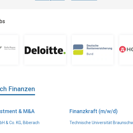
obs
ich Finanzen
vestment & M&A
Finanzkraft (m/w/d)
H & Co. KG, Biberach
Technische Universität Braunsch