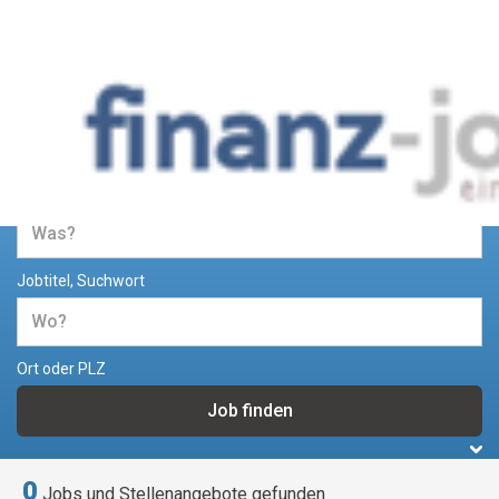
Jobs und Stellenangebote im
Bereich Finanzen
Jobtitel, Suchwort
Ort oder PLZ
0
Jobs und Stellenangebote gefunden