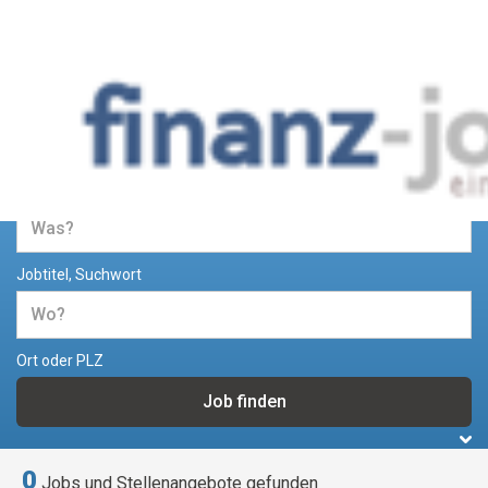
Jobs und Stellenangebote im
Bereich Finanzen
Jobtitel, Suchwort
Ort oder PLZ
0
Jobs und Stellenangebote gefunden