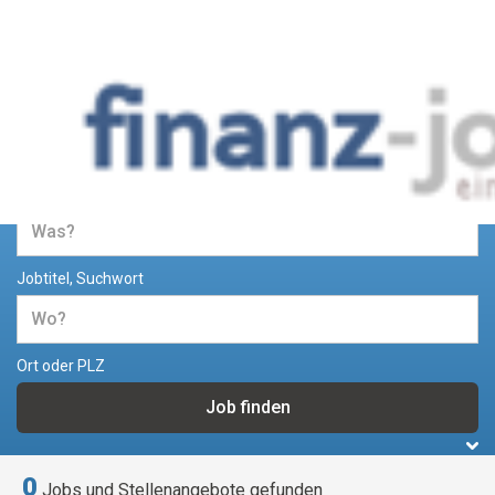
Jobs und Stellenangebote im
Bereich Finanzen
Jobtitel, Suchwort
Ort oder PLZ
0
Jobs und Stellenangebote gefunden