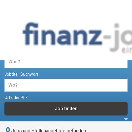
Jobs und Stellenangebote im
Bereich Finanzen
Jobtitel, Suchwort
Ort oder PLZ
0
Jobs und Stellenangebote gefunden