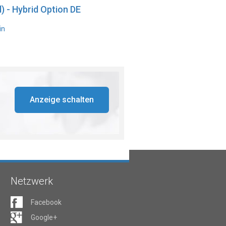
) - Hybrid Option DE
in
Anzeige schalten
Netzwerk
Facebook
Google+