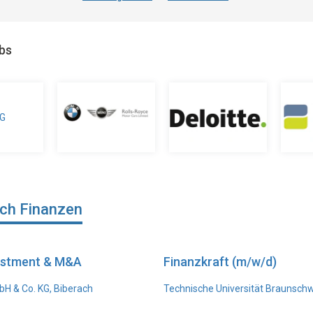
obs
ich Finanzen
vestment & M&A
Finanzkraft (m/w/d)
H & Co. KG, Biberach
Technische Universität Braunsch