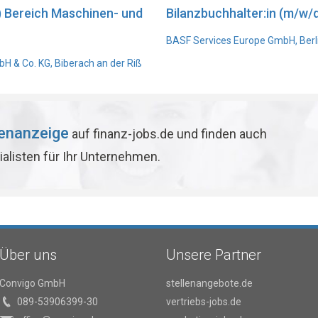
) Bereich Maschinen- und
Bilanzbuchhalter:in (m/w/d
BASF Services Europe GmbH, Berl
 & Co. KG, Biberach an der Riß
lenanzeige
auf finanz-jobs.de und finden auch
ialisten für Ihr Unternehmen.
Über uns
Unsere Partner
Convigo GmbH
stellenangebote.de
089-53906399-30
vertriebs-jobs.de