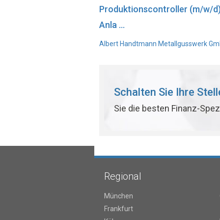
Produktionscontroller (m/w/d
Anla ...
Albert Handtmann Metallgusswerk GmbH
Schalten Sie Ihre Stel
Sie die besten Finanz-Spez
Regional
München
Frankfurt