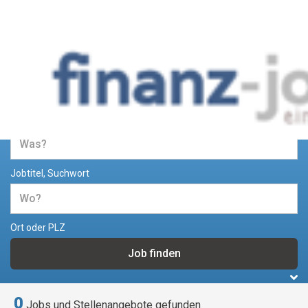
Jobs und Stellenangebote im
Bereich Finanzen
Jobtitel, Suchwort
Ort oder PLZ
0
Jobs und Stellenangebote gefunden