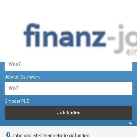
Jobs und Stellenangebote im
Bereich Finanzen
Jobtitel, Suchwort
Ort oder PLZ
0
Jobs und Stellenangebote gefunden