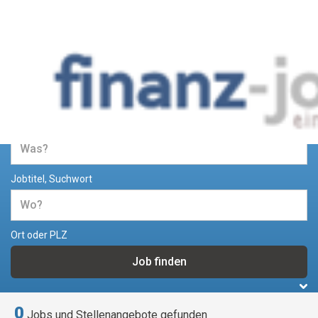
Jobs und Stellenangebote im
Bereich Finanzen
Jobtitel, Suchwort
Ort oder PLZ
0
Jobs und Stellenangebote gefunden