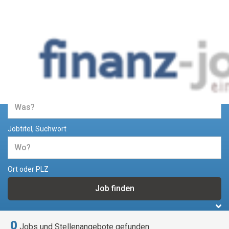
Jobs und Stellenangebote im
Bereich Finanzen
Jobtitel, Suchwort
Ort oder PLZ
0
Jobs und Stellenangebote gefunden