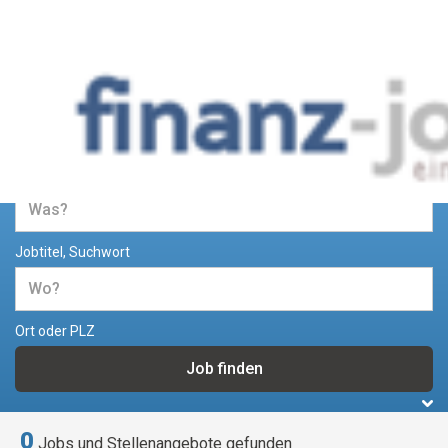
Jobs und Stellenangebote im
Bereich Finanzen
Jobtitel, Suchwort
Ort oder PLZ
0
Jobs und Stellenangebote gefunden