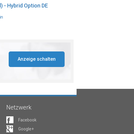
) - Hybrid Option DE
in
Anzeige schalten
Netzwerk
Facebook
Google+