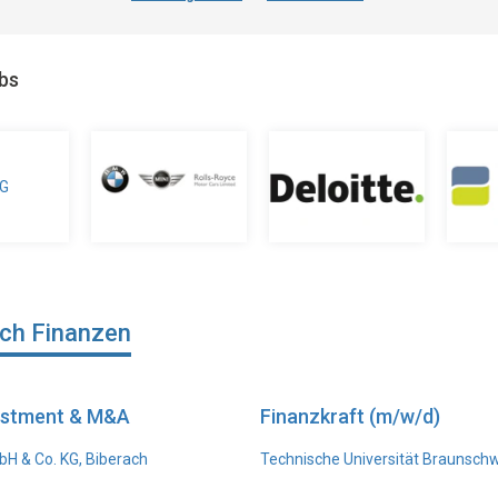
obs
ich Finanzen
vestment & M&A
Finanzkraft (m/w/d)
H & Co. KG, Biberach
Technische Universität Braunsch