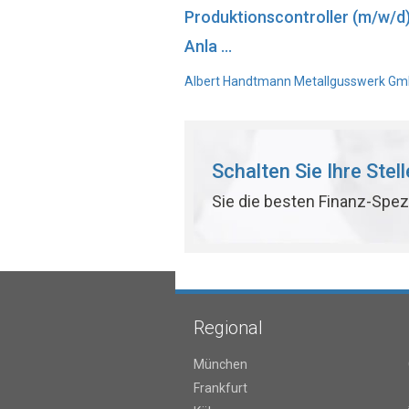
Produktionscontroller (m/w/d
Anla ...
Albert Handtmann Metallgusswerk GmbH
Schalten Sie Ihre Stel
Sie die besten Finanz-Spez
Regional
München
Frankfurt