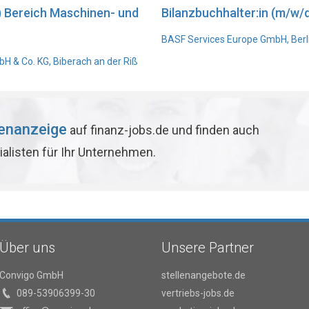
) Bereich Maschinen- und
Bilanzbuchhalter:in (m/w/d
BASF Services Europe GmbH, Berl
 & Co. KG, Biberach an der Riß
lenanzeige
auf finanz-jobs.de und finden auch
ialisten für Ihr Unternehmen.
Über uns
Unsere Partner
Convigo GmbH
stellenangebote.de
089-53906399-30
vertriebs-jobs.de